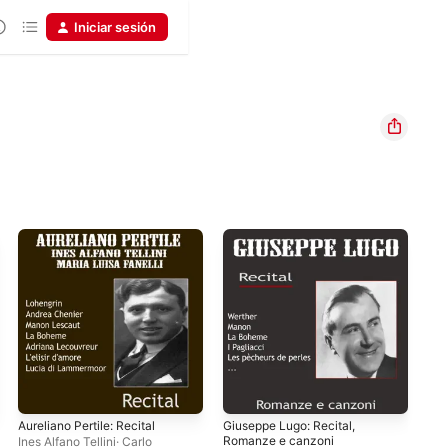
Iniciar sesión
Aureliano Pertile: Recital
Giuseppe Lugo: Recital,
Ver
Romanze e canzoni
Ines Alfano Tellini
·
Carlo
Gia