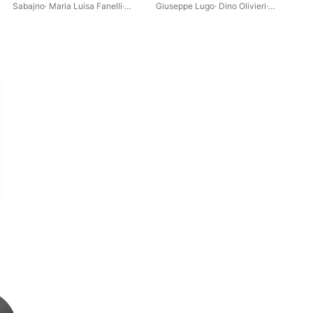
Sabajno
·
Maria Luisa Fanelli
·
Giuseppe Lugo
·
Dino Olivieri
·
Loi
Orchestra del Teatro alla Scala
Albert Wolff Orchestra
Ray
di Milano
·
Aureliano Pertile
Aur
Zen