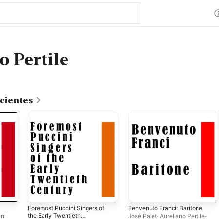
o Pertile
cientes
Foremost Puccini Singers of
Benvenuto Franci: Baritone
the Early Twentieth
ni
José Palet
·
Aureliano Pertile
·