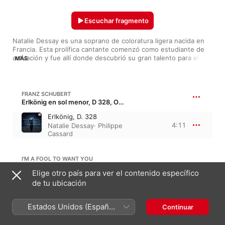
Escuchar fragmento
Natalie Dessay es una soprano de coloratura ligera nacida en 
Francia. Esta prolífica cantante comenzó como estudiante de 
actuación y fue allí donde descubrió su gran talento para el 
MÁS
canto. A partir de entonces, orientó sus esfuerzos a destacar 
en esta disciplina, combinándola con su formación dramática 
que ha sido evidente en sus comprometidas interpretaciones. 
"Las bodas de Fígaro", "La traviata" y "La flauta mágica" son 
FRANZ SCHUBERT
sólo algunas de las obras en las que ha destacado a nivel 
Erlkönig en sol menor, D 328, Op. 1 · “El rey de los elfos”
internacional. ¿Te gusta la ópera? Esta lista es perfecta para ti. 
Erlkönig, D. 328
¿No sabes de ópera? Esta lista también es para ti.
4:11
Natalie Dessay
·
Philippe
Cassard
I'M A FOOL TO WANT YOU
Elige otro país para ver el contenido específico
I'm a Fool to Want You
de tu ubicación
The Paris Mozart
Orchestra
·
Claire
4:46
Gibault
·
François
Estados Unidos (Español
Continuar
Laizeau
·
Pierre
México)
Boussaguet
·
Natalie