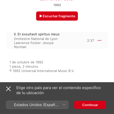
1992
Escuchar fragmento
II. Et exsultavit spiritus meus
Orchestre National de Lyon
·
2:37
Lawrence Foster
·
Jessye
Norman
1 de octubre de 1992

1 pieza, 2 minutos

℗ 1992 Universal International Music B.V.
Elige otro país para ver el contenido específico
Del álbum
de tu ubicación
Estados Unidos (Español
Continuar
Jessye Norman at Notre-Dame
México)
Jessye Norman
·
Orchestre National