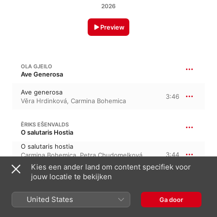
2026
Preview
OLA GJEILO
Ave Generosa
Ave generosa
3:46
Věra Hrdinková
,
Carmina Bohemica
ĒRIKS EŠENVALDS
O salutaris Hostia
O salutaris hostia
3:44
Carmina Bohemica
,
Petra Chudomelková
,
Kateřina Novotná
,
Věra Hrdinková
Kies een ander land om content specifiek voor
jouw locatie te bekijken
KIM ANDRÉ ARNESEN
Even when He is silent
United States
Ga door
Even when he is silent
4:27