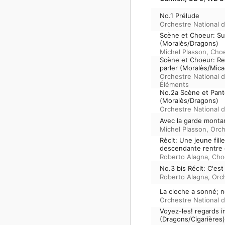
No.1 Prélude
Orchestre National 
Scène et Choeur: Sur
(Moralès/Dragons)
Michel Plasson
,
Choe
Scène et Choeur: Re
parler (Moralès/Mic
Orchestre National 
Éléments
No.2a Scène et Panto
(Moralès/Dragons)
Orchestre National 
Avec la garde montan
Michel Plasson
,
Orch
Rècit: Une jeune fil
descendante rentre c
Roberto Alagna
,
Cho
No.3 bis Récit: C'es
Roberto Alagna
,
Orc
La cloche a sonné; 
Orchestre National 
Voyez-les! regards i
(Dragons/Cigarières)