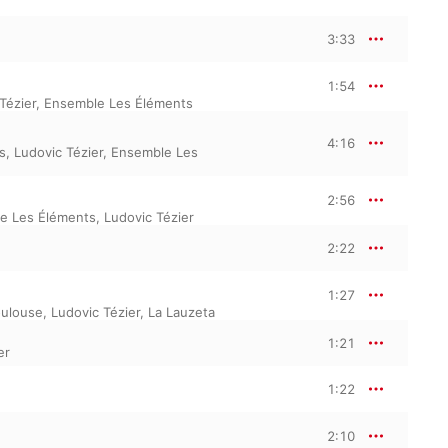
3:33
1:54
Tézier
,
Ensemble Les Éléments
4:16
s
,
Ludovic Tézier
,
Ensemble Les
2:56
e Les Éléments
,
Ludovic Tézier
2:22
1:27
oulouse
,
Ludovic Tézier
,
La Lauzeta
1:21
er
1:22
2:10