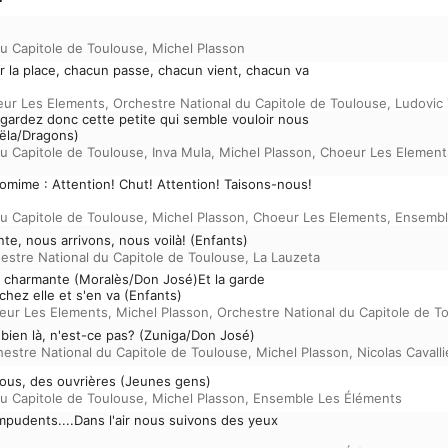
du Capitole de Toulouse
,
Michel Plasson
 la place, chacun passe, chacun vient, chacun va
ur Les Elements
,
Orchestre National du Capitole de Toulouse
,
Ludovic 
gardez donc cette petite qui semble vouloir nous
aëla/Dragons)
du Capitole de Toulouse
,
Inva Mula
,
Michel Plasson
,
Choeur Les Element
mime : Attention! Chut! Attention! Taisons-nous!
du Capitole de Toulouse
,
Michel Plasson
,
Choeur Les Elements
,
Ensembl
te, nous arrivons, nous voilà! (Enfants)
estre National du Capitole de Toulouse
,
La Lauzeta
le charmante (Moralès/Don José)Et la garde
hez elle et s'en va (Enfants)
eur Les Elements
,
Michel Plasson
,
Orchestre National du Capitole de T
t bien là, n'est-ce pas? (Zuniga/Don José)
hestre National du Capitole de Toulouse
,
Michel Plasson
,
Nicolas Cavalli
nous, des ouvrières (Jeunes gens)
du Capitole de Toulouse
,
Michel Plasson
,
Ensemble Les Éléments
mpudents....Dans l'air nous suivons des yeux