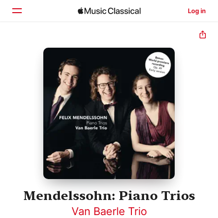
Log in
Home
Ontdek
Zoek
Mendelssohn: Piano Trios
Van Baerle Trio