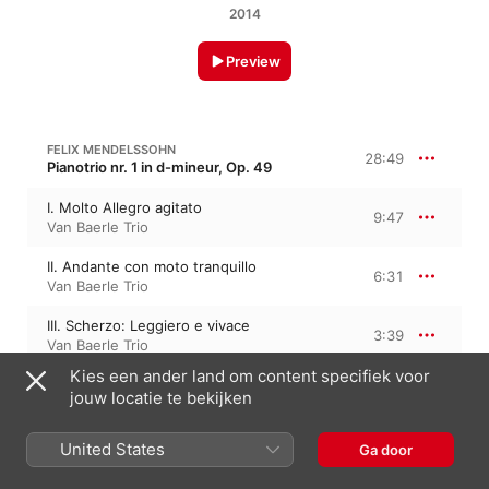
2014
Preview
FELIX MENDELSSOHN
28:49
Pianotrio nr. 1 in d-mineur, Op. 49
I. Molto Allegro agitato
9:47
Van Baerle Trio
II. Andante con moto tranquillo
6:31
Van Baerle Trio
III. Scherzo: Leggiero e vivace
3:39
Van Baerle Trio
Kies een ander land om content specifiek voor
IV. Finale: Allegro assai appassionato
8:51
jouw locatie te bekijken
Van Baerle Trio
United States
Ga door
FELIX MENDELSSOHN
28:30
Pianotrio nr. 2 in c-mineur, Op. 66