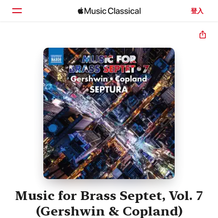
登入
首頁
瀏覽
搜尋
Music for Brass Septet, Vol. 7
(Gershwin & Copland)