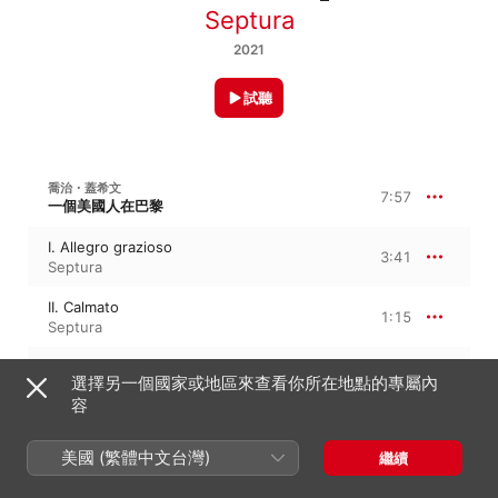
Septura
2021
試聽
喬治・蓋希文
7:57
一個美國人在巴黎
I. Allegro grazioso
3:41
Septura
II. Calmato
1:15
Septura
III. Subito con brio
1:27
選擇另一個國家或地區來查看你所在地點的專屬內
Septura
容
IV. Più moderato
1:33
Septura
美國 (繁體中文台灣)
繼續