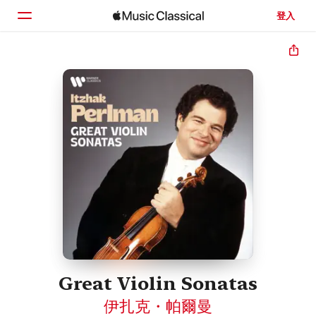
登入
首頁
瀏覽
搜尋
Great Violin Sonatas
伊扎克・帕爾曼