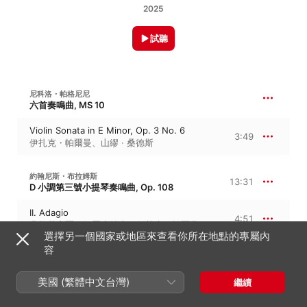
2025
試聽
尼科洛・帕格尼尼
六首奏鳴曲, MS 10
Violin Sonata in E Minor, Op. 3 No. 6
3:49
伊扎克・帕爾曼
、
山繆 · 桑德斯
約翰尼斯・布拉姆斯
13:31
D 小調第三號小提琴奏鳴曲, Op. 108
II. Adagio
4:51
弗拉基米爾・阿胥肯納吉
、
伊扎克・帕爾曼
選擇另一個國家或地區來查看你所在地點的專屬內
容
III. Un poco presto, e con sentimento
2:51
伊扎克・帕爾曼
、
弗拉基米爾・阿胥肯納吉
美國 (繁體中文台灣)
繼續
IV. Presto agitato
5:48
弗拉基米爾・阿胥肯納吉
、
伊扎克・帕爾曼