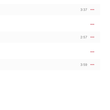
3:37
2:57
3:59