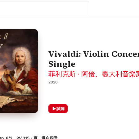
Vivaldi: Violin Concer
Single
菲利克斯 · 阿優
、
義大利音樂
2026
試聽
p. 8/2，RV 315・夏、選自四季