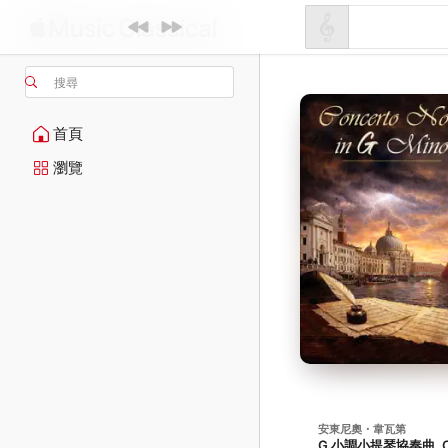
搜尋
首頁
瀏覽
安東尼奧・韋瓦第
G 小調小提琴協奏曲, O