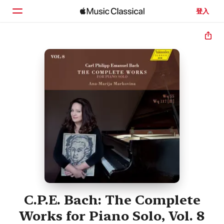
登入
首頁
瀏覽
搜尋
C.P.E. Bach: The Complete
Works for Piano Solo, Vol. 8