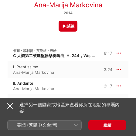
Ana-Marija Markovina
2014
試聽
卡爾・菲利普・艾曼紐・巴哈
8:17
C 大調第二號鍵盤器樂奏鳴曲, H. 244，Wq. 55/1
I. Prestissimo
3:24
Ana-Marija Markovina
II. Andante
2:17
Ana-Marija Markovina
III. Allegretto
2:35
選擇另一個國家或地區來查看你所在地點的專屬內
Ana-Marija Markovina
容
卡爾・菲利普・艾曼紐・巴哈
14:59
美國 (繁體中文台灣)
F 大調鍵盤奏鳴曲, H. 130，Wq. 55/2
繼續
I. Andante