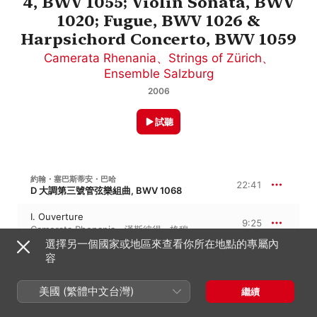
4, BWV 1055; Violin Sonata, BWV
1020; Fugue, BWV 1026 &
Harpsichord Concerto, BWV 1059
Camerata Rhenania
、
Strings of Zürich
、
Ensemble Salzburg
2006
試聽
約翰・塞巴斯蒂安・巴哈
22:41
D 大調第三號管弦樂組曲, BWV 1068
I. Ouverture
9:25
Camerata Rhenania
、
漢斯彼得 · 格穆
選擇另一個國家或地區來查看你所在地點的專屬內
II. Air
容
5:00
漢斯彼得 · 格穆
、
Camerata Rhenania
美國 (繁體中文台灣)
繼續
III. Gavotte No. 1 - IV. Gavotte No. 2
3:46
Camerata Rhenania
、
漢斯彼得 · 格穆