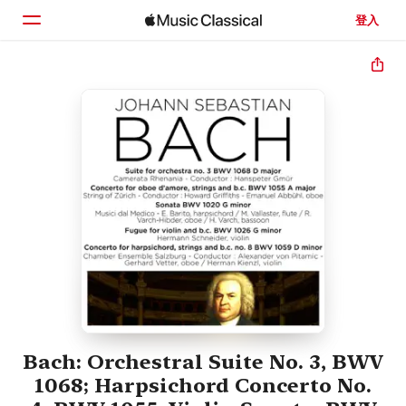
登入
首頁
瀏覽
搜尋
Bach: Orchestral Suite No. 3, BWV
1068; Harpsichord Concerto No.