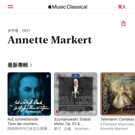
登入
首頁
女中音 · 1957
Annette Markert
瀏覽
搜尋
最新專輯
Auf, schmetternde
Szymanowski: Stabat
Telemann: Cantatas
Töne der muntern
Mater, Op. 53 &
Il Parnaso Musicale
Trompeten (Early
Penderecki: Dies
阿姆斯特丹巴洛克古樂團
、
麥可 · 吉倫
、
Austrian
Annette Markert
Music Log)
Irae
克勞斯 · 梅爾坦斯
、
庫普蘭
Radio Symphony