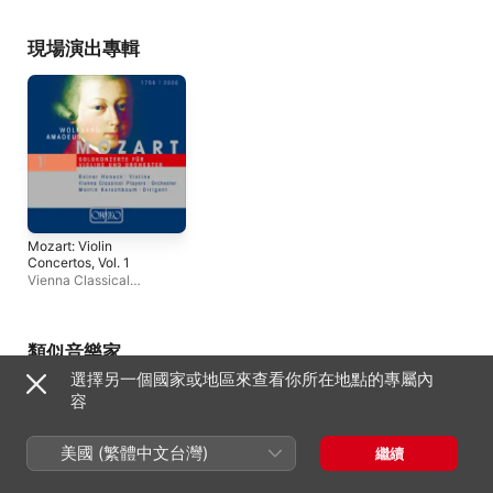
ルナ K. 239
Tokyo
Honeck
現場演出專輯
Mozart: Violin
Concertos, Vol. 1
Vienna Classical
Players
、
Rainer
Honeck
、
Martin
Kerschbaum
類似音樂家
選擇另一個國家或地區來查看你所在地點的專屬內
容
美國 (繁體中文台灣)
繼續