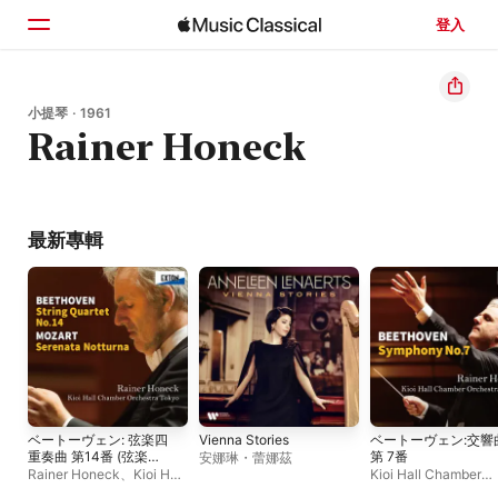
登入
首頁
小提琴 · 1961
Rainer Honeck
瀏覽
搜尋
最新專輯
ベートーヴェン: 弦楽四
Vienna Stories
ベートーヴェン:交響
重奏曲 第14番 (弦楽合
第 7番
安娜琳・蕾娜茲
奏版) - モーツァルト:
Rainer Honeck
、
Kioi Hall
Kioi Hall Chamber
セレナータ・ノットゥ
Chamber Orchestra
Orchestra Tokyo
、
R