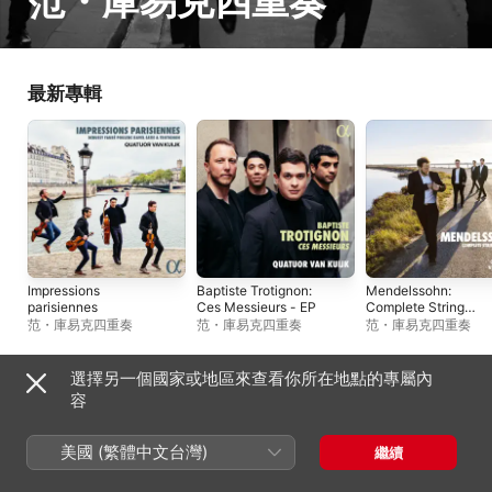
范・庫易克四重奏
最新專輯
Impressions
Baptiste Trotignon:
Mendelssohn:
parisiennes
Ces Messieurs - EP
Complete String
Quartets, Vol. 2
范・庫易克四重奏
范・庫易克四重奏
范・庫易克四重奏
選擇另一個國家或地區來查看你所在地點的專屬內
單曲與 EP
容
美國 (繁體中文台灣)
繼續