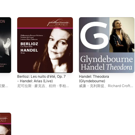
Berlioz: Les nuits d'été, Op. 7
Handel: Theodora
- Handel: Arias (Live)
(Glyndebourne)
弦樂
尼可拉斯 · 麥克吉
、
杭特 · 李柏
威廉・克利斯提
、
Richard Croft
、
森
、
巴洛克愛樂管弦樂團
大衛 · 丹尼爾斯
、
啟蒙時代管弦樂
團
、
唐 · 厄普蕭
、
杭特 · 李柏森
、
The Glyndebourne Chorus