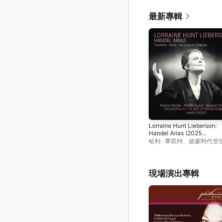
最新專輯
Lorraine Hunt Lieberson:
Handel Arias (2025
Remastered Version)
哈利 · 畢凱特
、
啟蒙時代管
團
、
杭特 · 李柏森
現場演出專輯