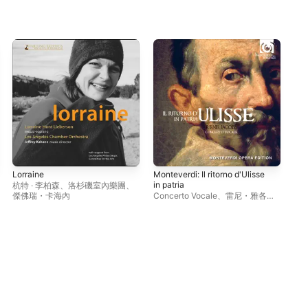
Lorraine
Monteverdi: Il ritorno d'Ulisse
Rec
in patria
杭特 · 李柏森
、
洛杉磯室內樂團
、
杭特
傑佛瑞・卡海內
Concerto Vocale
、
雷尼・雅各布
斯