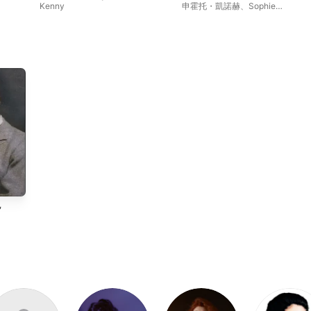
Kenny
申霍托・凱諾赫
、
Sophie
Daneman
、
Stephan Loges
、
詹
姆士·吉爾克萊斯特
、
安娜 · 格雷麥
柳斯
,
萊斯
ephan