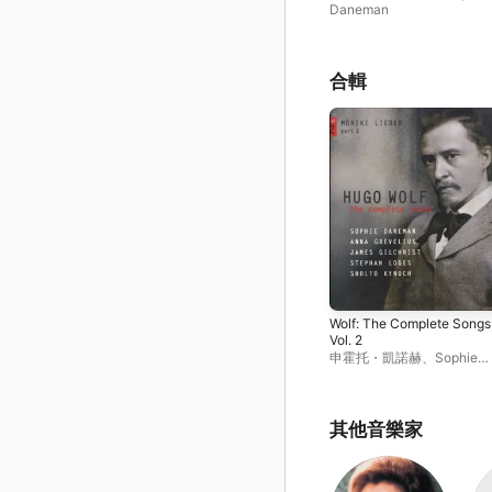
Daneman
合輯
Wolf: The Complete Songs
Vol. 2
申霍托・凱諾赫
、
Sophie
Daneman
、
詹姆士·吉爾克
特
、
安娜 · 格雷麥柳斯
、
St
Loges
其他音樂家