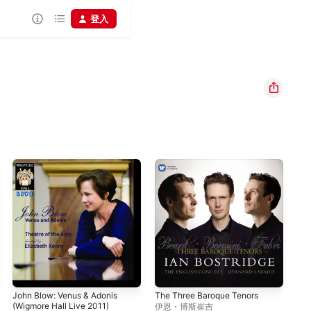
登入
John Blow: Venus & Adonis
The Three Baroque Tenors
The
(Wigmore Hall Live 2011)
[dig
伊恩・博斯崔吉