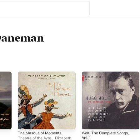
Daneman
The Masque of Moments
Wolf: The Complete Songs,
Vol. 1
Theatre of the Ayre
、
Elizabeth