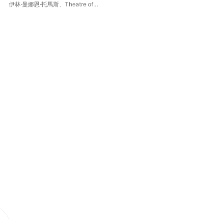
exc
伊林·曼娜恩·托馬斯
、
Theatre of
伊
the Ayre
、
Sophie Daneman
、
Elizabeth Kenny
、
羅德利克・威
廉斯