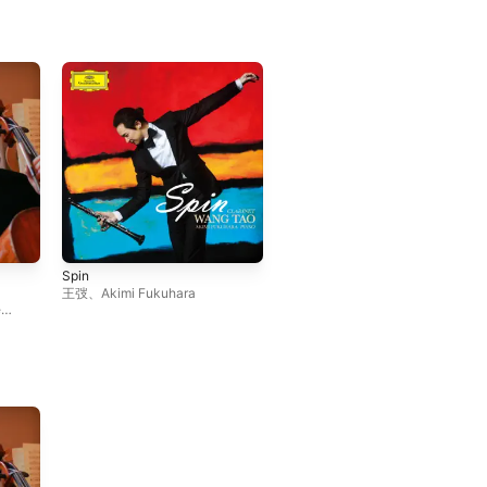
Spin
王弢
、
Akimi Fukuhara
e