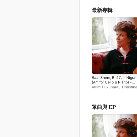
最新專輯
Baal Shem, B. 47: II. Nigun
(Arr. for Cello & Piano) -
Single
Akimi Fukuhara
、
Christin
Walevska
單曲與 EP