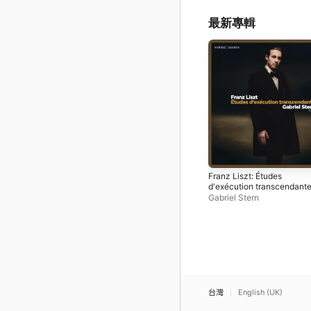
最新專輯
Franz Liszt: Études
d'exécution transcendant
Gabriel Stern
台灣
English (UK)