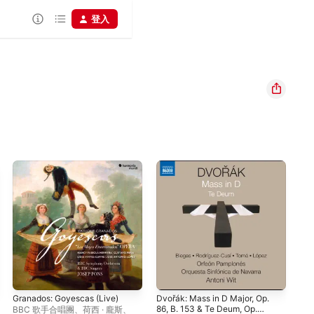
登入
Granados: Goyescas (Live)
Dvořák: Mass in D Major, Op.
Fal
86, B. 153 & Te Deum, Op.
Ver
BBC 歌手合唱團
、
荷西 · 龐斯
、