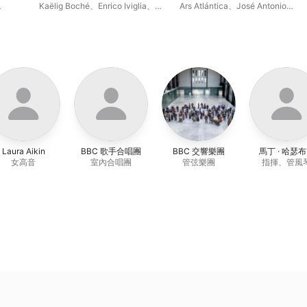
Kaëlig Boché
、
Enrico Iviglia
、
Ars Atlántica
、
José Antonio
L'arte del mondo
、
William
López
卡薩
Wallace
、
Alice Madeddu
、
 López
Francesca Lombardi Mazzulli
、
Werner Ehrhardt
、
Margherita
Maria Sala
、
José Antonio
López
、
弗里昂・郭茲
Laura Aikin
BBC 歌手合唱團
BBC 交響樂團
馬丁 · 哈瑟
女高音
室內合唱團
管弦樂團
指揮、管風