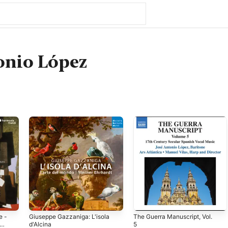
onio López
e -
Giuseppe Gazzaniga: L'isola
The Guerra Manuscript, Vol.
d'Alcina
5