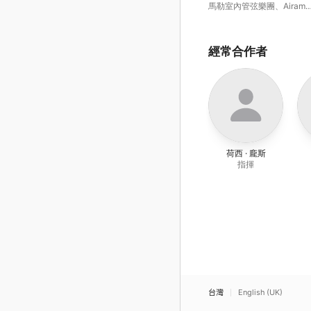
Pedro & Harpsichord
馬勒室內管弦樂團
、
Airam
Concerto
Hernández
、
José Antonio
López
、
帕布羅・艾拉斯-
多
、
班傑明 · 阿勒
、
Héctor
de Ayala Uribe
經常合作者
荷西 · 龐斯
指揮
台灣
English (UK)