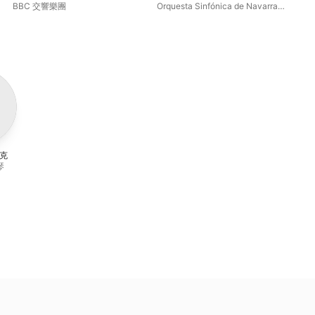
103, B. 176
BBC 交響樂團
Orquesta Sinfónica de Navarra
、
荷西
Orfeón Pamplonés
、
安東尼 · 魏特
布克
琴