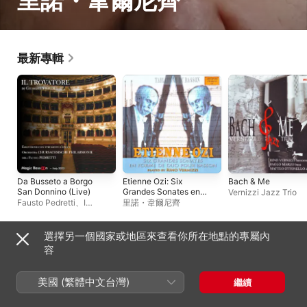
里諾・韋爾尼齊
最新專輯
Da Busseto a Borgo
Etienne Ozi: Six
Bach & Me
San Donnino (Live)
Grandes Sonates en
Vernizzi Jazz Trio
Forme de Duo pour
Fausto Pedretti
、
I
里諾・韋爾尼齊
Basson
Filarmonici del Teatro G.
Magnani"
、
里諾・韋爾尼
齊
選擇另一個國家或地區來查看你所在地點的專屬內
現場演出專輯
容
美國 (繁體中文台灣)
繼續