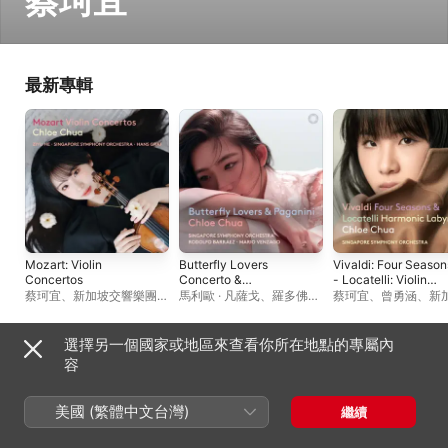
蔡珂宜
最新專輯
Mozart: Violin
Butterfly Lovers
Vivaldi: Four Season
Concertos
Concerto &
- Locatelli: Violin
Paganini
Concerto in D Major,
蔡珂宜
、
新加坡交響樂團
、
馬利歐 · 凡薩戈
、
羅多佛・
蔡珂宜
、
曾勇涵
、
新
Op. 3 No. 12 "Il
漢斯 · 葛拉夫
、
何子毓
巴拉斯
、
新加坡交響樂團
、
響樂團
labirinto armonico"
蔡珂宜
選擇另一個國家或地區來查看你所在地點的專屬內
曲目單
容
美國 (繁體中文台灣)
繼續