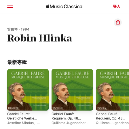
登入
首頁
管風琴 · 1994
Robin Hlinka
瀏覽
搜尋
最新專輯
Gabriel Fauré:
Gabriel Fauré:
Gabriel Fauré:
Geistliche Werke
Requiem, Op. 48
Requiem, Op. 48
(Musique religieuse)
(Version 1889) - 3.
(Version 1889) - 6. In
Josefine Mindus
、
Quilisma Jugendchor
Quilisma Jugendcho
Sanctus - Single
paradisum - Single
Quilisma Jugendchor
Springe
、
漢諾威宮廷樂
Springe
、
Robin Hlin