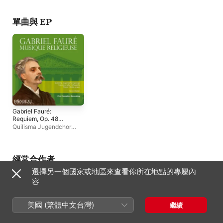
Springe
、
Konstantin
團
、
Keno Weber
漢諾威宮廷樂團
、
Ke
Ingenpaß
、
Steffen
Weber
Kruse
、
Cristian Peix
、
單曲與 EP
Robin Hlinka
、
Keno
Weber
、
Ruth Häde
、
漢諾
威宮廷樂團
Gabriel Fauré:
Requiem, Op. 48
(Version 1889) - 6. In
Quilisma Jugendchor
paradisum - Single
Springe
、
Robin Hlinka
、
漢諾威宮廷樂團
、
Keno
Weber
經常合作者
選擇另一個國家或地區來查看你所在地點的專屬內
容
美國 (繁體中文台灣)
繼續