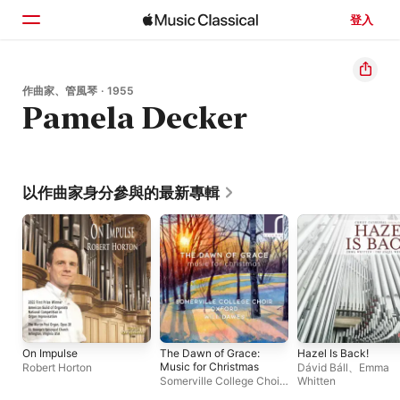
登入
首頁
作曲家、管風琴 · 1955
Pamela Decker
瀏覽
搜尋
以作曲家身分參與的最新專輯
On Impulse
The Dawn of Grace:
Hazel Is Back!
Music for Christmas
Robert Horton
Dávid Báll
、
Emma
Somerville College Choir,
Whitten
Oxford
、
Will Dawes