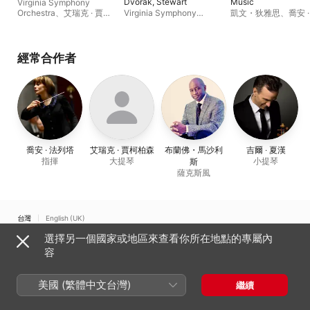
Dvořák, Stewart
Music
Virginia Symphony
Orchestra
、
艾瑞克 · 賈柯
Virginia Symphony
凱文・狄雅思
、
喬安 
柏森
、
布蘭佛・馬沙利斯
Orchestra
、
吉爾 ‧ 夏漢
、
塔
、
Virginia Symph
艾瑞克 · 賈柯柏森
Chorus
、
Virginia
Symphony Orchestr
經常合作者
喬安 · 法列塔
艾瑞克 · 賈柯柏森
布蘭佛・馬沙利
吉爾 ‧ 夏漢
指揮
大提琴
小提琴
斯
薩克斯風
台灣
English (UK)
選擇另一個國家或地區來查看你所在地點的專屬內
Copyright © 2026
Apple Inc.
保留一切權利。
容
網路服務條款
Apple Music 與隱私權
Cookie 警告
支援
意見回饋
美國 (繁體中文台灣)
繼續