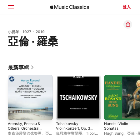
登入
首頁
小提琴 · 1927 - 2019
亞倫 · 羅桑
瀏覽
搜尋
最新專輯
Arensky, Enescu &
Tchaikovsky:
Handel: Violin
Others: Orchestral
Violinkonzert, Op. 35 -
Sonatas
Works
Serenade
盧森堡愛樂管弦樂團
、
亞倫
班貝格交響樂團
、
Tibor
Hugh Sung
、
亞倫 · 
Melancolique, Op.
· 羅桑
、
路易 · 德 · 佛洛門特
Szóke
、
Bronislav