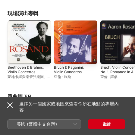
26
Gimpel
、
SWF
Sinfonieorchester Baden-
Baden
、
Johannes
現場演出專輯
Schüler
Beethoven & Brahms:
Bruch & Paganini:
Bruch: Violin Concer
Violin Concertos
Violin Concertos
No. 1, Romance In A
Minor, Scottish
蒙地卡羅愛樂管弦樂團
、
亞倫 · 羅桑
亞倫 · 羅桑
Fantasy
Derrick Inouye
、
亞倫 · 羅
桑
單曲與 EP
選擇另一個國家或地區來查看你所在地點的專屬內
容
美國 (繁體中文台灣)
繼續