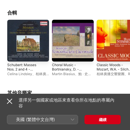
弦樂團
、
芭芭拉 · 韓翠克
絲
、
傑里 · 哈德利
、
Scottish Chamber
合輯
Orchestra Chorus
、
Gottfried Hornik
、
查爾
斯・馬克拉斯爵士
、
瓊 · 安
德森
、
湯瑪士 · 艾倫
Schubert: Masses
Choral Music -
Classic Moods -
Nos. 2 and 4 -
Bortniansky, D. -
Mozart, W.A. - Silche
Deutsche Messe, D.
Schubert, F. -
F. - Schubert, F. -
Celina Lindsley
、
柏林廣
Martin Blasius
、
鮑 · 史科
柏林廣播交響樂團
、
R
872
Bruckner, A. - Bruch,
Mendelssohn, Felix 
播交響樂團
、
Gabriele
弗斯
、
RIAS室內合唱團
、
室內合唱團
、
Mosco
M. - Mendelssohn,
Haydn, F.J. -
Schreckenbach
、
Werner
盧森堡愛樂管弦樂團
、
Rybin Choir
、
伊爾迪科
Felix - Silcher, F. -
Bruckner, A. - Brahm
Hollweg
、
伊爾迪科 · 萊蒙
Peter Falk
、
Roland
萊蒙迪
、
萊比錫中德
Rheinberger, J.G.
J. - Bruch, M.
迪
、
RIAS室內合唱團
、
馬
Buchner
、
Carl Maria von
唱團
、
Ernst
其他音樂家
庫斯 · 克里德
、
Elisabeth
Weber Radio Symphony
Jankowitsch
、
萊比
選擇另一個國家或地區來查看你所在地點的專屬內
Lang
、
Walton Grönroos
、
Orchestra
、
Gerhard
交響樂團
、
伊凡・費
馬丁 · 哈瑟布克
、
Vienna
Mayer
、
Helmuth
庫斯 · 克里德
、
赫伯特 
容
Academy Orchestra
、
Froschauer
、
Cologne
格爾
、
Bulgarian Nat
Helmut Wildhaber
、
Hugo
Radio Symphony
Opera Choir
、
Leipzi
Distler Choir
、
克勞斯 · 梅
Orchestra
、
Sandor
Capella Fidicinia
、
美國 (繁體中文台灣)
繼續
爾坦斯
Solyom-Nagy
、
索菲亞交
登十字架合唱團
、
Emi
響樂團
、
匈牙利國立歌劇院
Tabakov
、
David