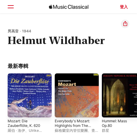
登入
首頁
男高音 · 1944
Helmut Wildhaber
瀏覽
搜尋
最新專輯
Mozart: Die
Everybody's Mozart:
Hummel: Mass
Zauberflöte, K. 620
Highlights from The
Op.80
Magic Flute & Così fan
羅伯 · 洛伊
、
Ulrike
蘇格蘭室內管弦樂團
、
查爾
群星
tutte
Steinsky
、
蘇格蘭室內管
斯・馬克拉斯爵士