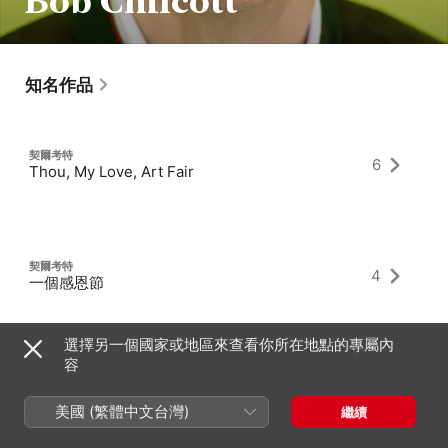
Bob Chilcott
知名作品
契爾考特
6
Thou, My Love, Art Fair
契爾考特
4
一個感恩節
選擇另一個國家或地區來查看你所在地點的專屬內
容
契爾考特
1
Canticles of Light
美國 (繁體中文台灣)
繼續