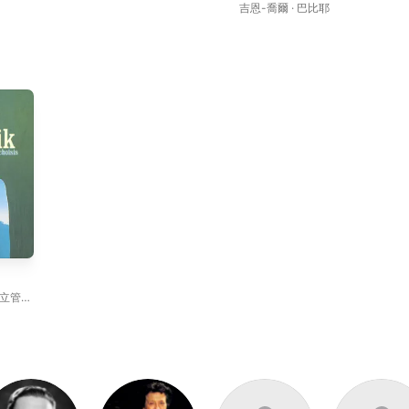
吉恩-喬爾 · 巴比耶
立管弦
、
Jean