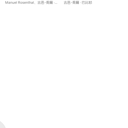
& Other Piano Works
Manuel Rosenthal
、
吉恩-喬爾 ·
吉恩-喬爾 · 巴比耶
吉恩
巴比耶
、
拉蘿佳
、
巴黎國家歌劇院
管弦樂團