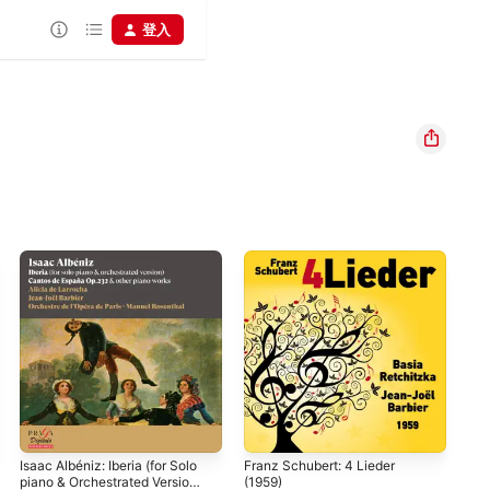
登入
Isaac Albéniz: Iberia (for Solo
Franz Schubert: 4 Lieder
Sat
piano & Orchestrated Version)
(1959)
Gno