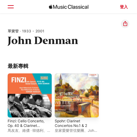
登入
首頁
單簧管 · 1933 - 2001
John Denman
瀏覽
搜尋
最新專輯
Finzi: Cello Concerto,
Spohr: Clarinet
Op. 40 & Clarinet
Concertos No.1 & 2
Concerto, Op. 31
馬友友
、
維儂 · 韓德利
、
皇家愛樂管弦樂團
、
John
John Denman
Denman
、
Robert