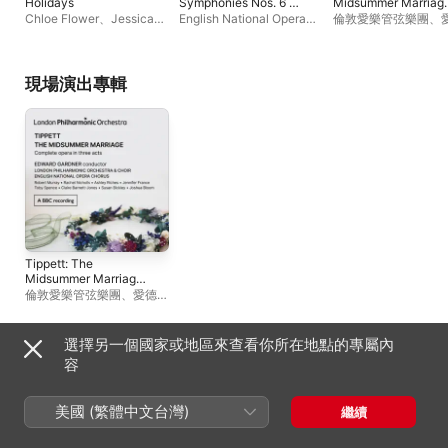
Holidays
Symphonies Nos. 6 &
Midsummer Marriag
12
(Live)
Chloe Flower
、
Jessica
English National Opera
倫敦愛樂管弦樂團
、
Cottis
、
聖馬丁室內樂團
Orchestra
、
馬汀・布拉賓
· 加德納
、
羅伯特 · 麥
斯
謙
、
Ashley Riches
、
English National Op
Chorus
、
Rachel
現場演出專輯
Nicholls
、
倫敦愛樂
團
、
Jennifer France
Tippett: The
Midsummer Marriage
(Live)
倫敦愛樂管弦樂團
、
愛德華
· 加德納
、
羅伯特 · 麥克
謙
、
Ashley Riches
、
English National Opera
選擇另一個國家或地區來查看你所在地點的專屬內
Chorus
、
Rachel
類似音樂家
容
Nicholls
、
倫敦愛樂合唱
團
、
Jennifer France
美國 (繁體中文台灣)
繼續