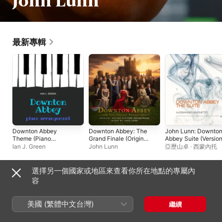
John Lunn
最新專輯
Downton Abbey
Downton Abbey: The
John Lunn: Downto
Theme (Piano
Grand Finale (Original
Abbey Suite (Versio
Arrangement) -
Motion Picture
for Piano)
Ian J. Green
John Lunn
亞歷山卓 · 西蒙內托
Single
Soundtrack)
選擇另一個國家或地區來查看你所在地點的專屬內
合輯
容
美國 (繁體中文台灣)
繼續