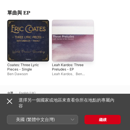
Davan Wetton
單曲與 EP
Coates: Three Lyric
Leah Kardos: Three
Pieces - Single
Preludes - EP
Ben Dawson
Leah Kardos
、
Ben
Dawson
台灣
English (UK)
選擇另一個國家或地區來查看你所在地點的專屬內
Copyright © 2026
Apple Inc.
保留一切權利。
容
網路服務條款
Apple Music 與隱私權
Cookie 警告
支援
意見回饋
美國 (繁體中文台灣)
繼續