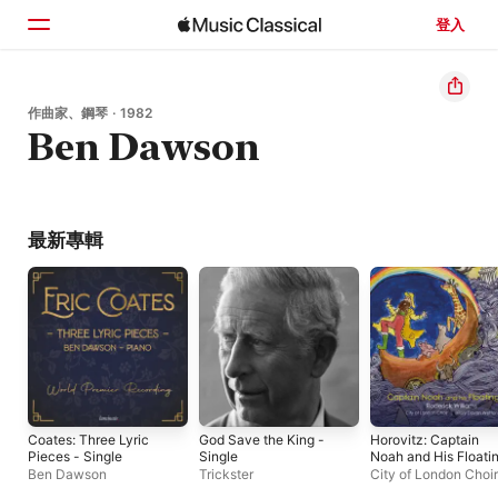
登入
首頁
作曲家、鋼琴 · 1982
Ben Dawson
瀏覽
搜尋
最新專輯
Coates: Three Lyric
God Save the King -
Horovitz: Captain
Pieces - Single
Single
Noah and His Floati
Zoo
Ben Dawson
Trickster
City of London Choir
德利克・威廉斯
、
Hil