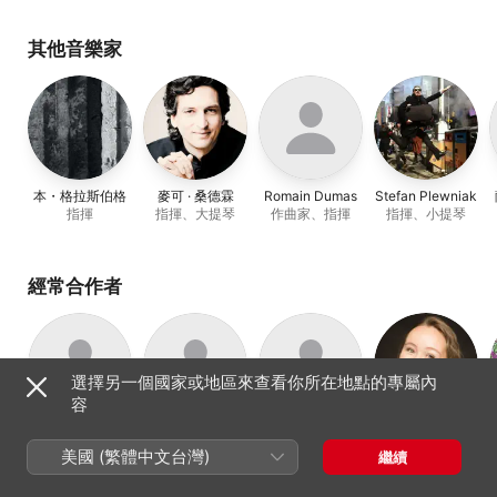
Noally
、
Paul Figuier
Thibault Noally
、
卡洛・
維斯托利
、
布魯諾・德・
薩
、
茱莉亞・列茲妮娃
、
菲
其他音樂家
利普・雅洛斯基
、
Les
Accents
本・格拉斯伯格
麥可 · 桑德霖
Romain Dumas
Stefan Plewniak
指揮
指揮、大提琴
作曲家、指揮
指揮、小提琴
經常合作者
選擇另一個國家或地區來查看你所在地點的專屬內
容
Les Accents
Blandine
Anthea
茱莉亞・列茲妮
早期音樂合奏團
Staskiewicz
Pichanick
娃
美國 (繁體中文台灣)
繼續
女中音
小提琴、女低音
女高音