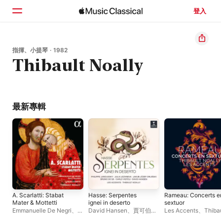
登入
首頁
指揮、小提琴 · 1982
Thibault Noally
瀏覽
搜尋
最新專輯
A. Scarlatti: Stabat
Hasse: Serpentes
Rameau: Concerts e
Mater & Mottetti
ignei in deserto
sextuor
Emmanuelle De Negri
、
David Hansen
、
賈可伯・
Les Accents
、
Thiba
Les Accents
、
Thibault
約瑟夫・奧林斯基
、
Noally