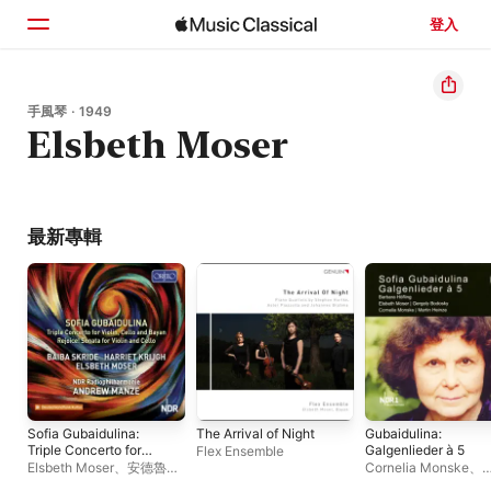
登入
首頁
手風琴 · 1949
Elsbeth Moser
瀏覽
搜尋
最新專輯
Sofia Gubaidulina:
The Arrival of Night
Gubaidulina:
Triple Concerto for
Galgenlieder à 5
Flex Ensemble
Violin, Cello and
Elsbeth Moser
、
安德魯・
Cornelia Monske
、
Bayan & Rejoice! for
曼澤
、
貝芭 · 絲凱德
、
Elsbeth Moser
、
Ger