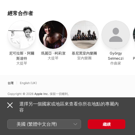
Violin and Cello
Harriet Krijgh
Bodoky
、
Barbara
Hofling
、
Martin Hei
經常合作者
尼可拉斯・阿爾
瑪麗亞 · 柯莉潔
慕尼黑室內樂團
György
大提琴
室內樂團
斯達特
Selmeczi
P
大提琴
作曲家
台灣
English (UK)
Copyright © 2026
Apple Inc.
保留一切權利。
網路服務條款
Apple Music 與隱私權
Cookie 警告
支援
意見回饋
選擇另一個國家或地區來查看你所在地點的專屬內
容
美國 (繁體中文台灣)
繼續