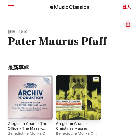
登入
首頁
指揮 · 1910
Pater Maurus Pfaff
瀏覽
搜尋
最新專輯
Gregorian Chant - The
Gregorian Chant -
Office - The Mass -
Christmas Masses
Varia
Benedictine Monks Of St.
Benedictine Monks Of St.
Martin, Beuron
、
Pater
Martin, Beuron
、
Pater