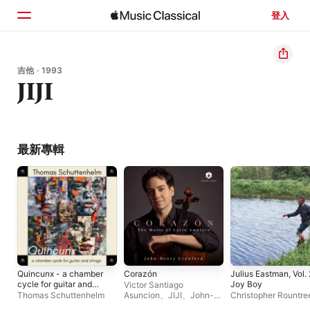
登入
首頁
吉他 · 1993
JIJI
瀏覽
搜尋
最新專輯
Quincunx - a chamber
Corazón
Julius Eastman, Vol. 
cycle for guitar and
Joy Boy
Victor Santiago
strings
Thomas Schuttenhelm
Asuncion
、
JIJI
、
John-
Christopher Rountre
Henry Crawford
Wild Up