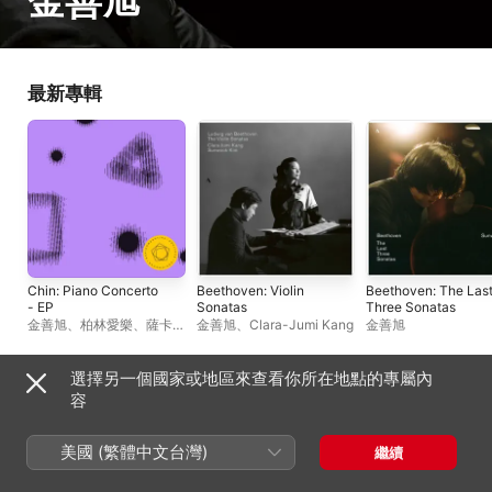
金善旭
最新專輯
Chin: Piano Concerto
Beethoven: Violin
Beethoven: The Las
- EP
Sonatas
Three Sonatas
金善旭
、
柏林愛樂
、
薩卡利
金善旭
、
Clara-Jumi Kang
金善旭
· 歐拉莫
選擇另一個國家或地區來查看你所在地點的專屬內
單曲與 EP
容
美國 (繁體中文台灣)
繼續