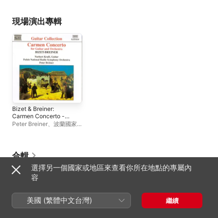
Andrey
現場演出專輯
Bizet & Breiner:
Carmen Concerto -
Granados: Valses
Peter Breiner
、
波蘭國家
Poeticos
廣播交響樂團
、
Norbert
Kraft
合輯
選擇另一個國家或地區來查看你所在地點的專屬內
容
美國 (繁體中文台灣)
繼續