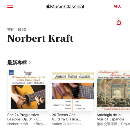
登入
首頁
吉他 · 1950
Norbert Kraft
瀏覽
搜尋
最新專輯
Sor: 24 Progressive
20 Temas Con
Antologia de la
Lessons, Op. 31 - 6
Guitarra Clásica
Musica Española
Little Pieces, Op. 32
Española
Norbert Kraft
、
Jeffrey
Varios Guitarristas
倫敦交響樂團
、
Orqu
McFadden
Clasicos
Sinfónica de Silver