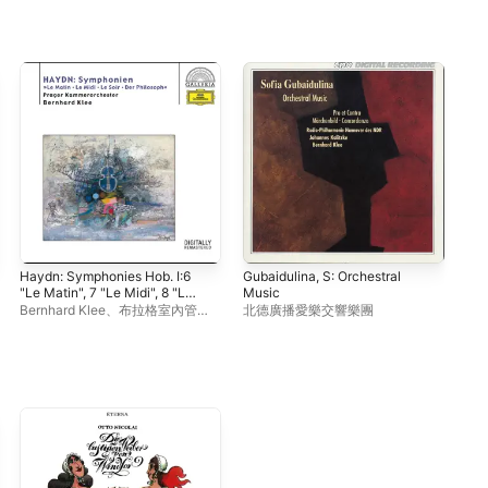
Haydn: Symphonies Hob. I:6
Gubaidulina, S: Orchestral
Lor
"Le Matin", 7 "Le Midi", 8 "Le
Music
Ber
Soir" & 22 "The
Bernhard Klee
、
布拉格室內管弦
北德廣播愛樂交響樂團
團
Philosopher"
樂團