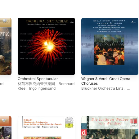
Orchestral Spectacular
Wagner & Verdi: Great Opera
Choruses
rd
林茲布魯克納管弦樂團
、
Bernhard
Klee
、
Ingo Ingensand
Bruckner Orchestra Linz
、
Bernhard Klee
、
捷克布魯諾愛樂
合唱團
、
朱塞佩・威爾第
、
理查・
華格納
、
St. Florian Boy's Choir