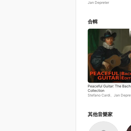
1725
Jan Depreter
合輯
Peaceful Guitar: The Bach
Collection
Stefano Cardi
、
Jan Depre
Luigi Attademo
、
Arcady
Ivannikov
其他音樂家