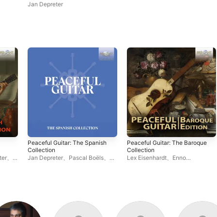
Jan Depreter
Peaceful Guitar: The Spanish
Peaceful Guitar: The Baroque
Collection
Collection
ter
、
Jan Depreter
、
Pascal Boëls
、
Lex Eisenhardt
、
Enno
Giulio Tampalini
、
Alberto la
Voorhorst
、
Luigi Attademo
、
Rocca
、
Ermanno Brignolo
、
Krishnasol Jiménez
、
Arcady
Michele Di Filippo
、
Javier
Ivannikov
、
Izhar Elias
、
Jan
Somoza
、
Luigi Attademo
、
Depreter
、
Bernhard Hofstötter
、
Angelo Colone
、
Giuseppe
Pascal Boëls
Feola
、
Salvatore Fortunato
、
Marco Ramelli
、
Stefano
Palamidessi
、
Alberto Mesirca