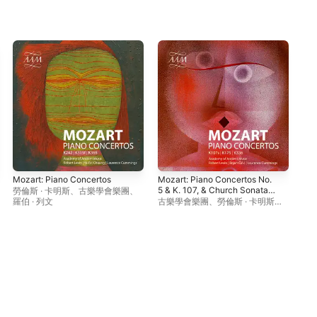
Mozart: Piano Concertos
Mozart: Piano Concertos No.
Moz
5 & K. 107, & Church Sonata
Nos
勞倫斯 · 卡明斯
、
古樂學會樂團
、
No. 17
羅伯 · 列文
古樂學會樂團
、
勞倫斯 · 卡明斯
、
羅伯
寶揚・奇契克
、
羅伯 · 列文
學