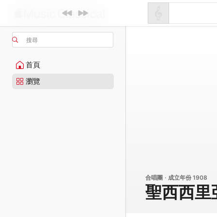
搜尋
首頁
瀏覽
合唱團 · 成立年份 1908
聖西西里