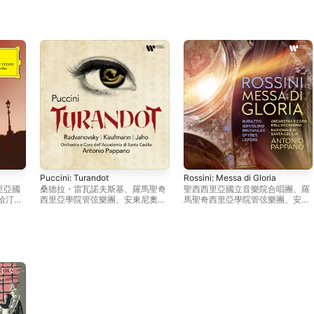
Puccini: Turandot
Rossini: Messa di Gloria
里亞國
桑德拉・雷瓦諾夫斯基
、
羅馬聖奇
聖西西里亞國立音樂院合唱團
、
羅
哈汀
、
西里亞學院管弦樂團
、
安東尼奧・
馬聖奇西里亞學院管弦樂團
、
安東
奇西里
帕帕諾
、
喬納斯 · 考夫曼
、
尼奧・帕帕諾
泰特曼
Ermonela Jaho