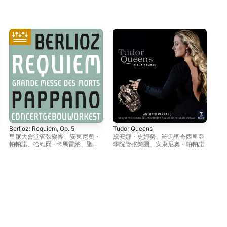
Berlioz: Requiem, Op. 5
Tudor Queens
Ver
皇家大會堂管弦樂團
、
安東尼奧・
黛安娜・史姆勞
、
羅馬聖奇西里亞
羅
帕帕諾
、
哈維爾 · 卡馬雷納
、
聖西
學院管弦樂團
、
安東尼奧・帕帕諾
東
西里亞國立音樂院合唱團
音