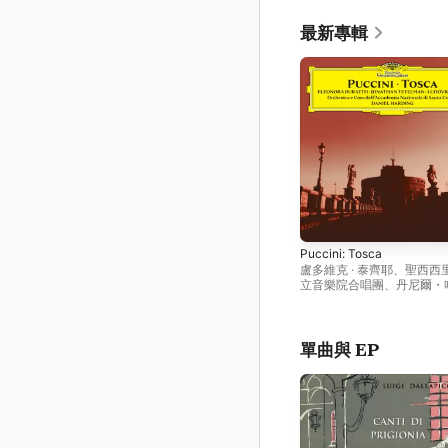
最新專輯
Puccini: Tosca
盧多維克 · 泰齊耶
、
聖西西
立音樂院合唱團
、
丹尼爾・
埃萮諾拉・布拉托
、
羅馬聖
亞學院管弦樂團
、
喬納森・
單曲與 EP