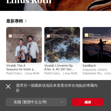
Linus Roth
最新專輯
Vivaldi: The 4
Vivaldi: L’inverno Op.
SamBach
Seasons for Violin and
8 No. 4, RV 297 (Arr.
Orquestra Johann
Guitar
for Guitar & Violin by
Petrit Ceku
、
Linus Roth
Petrit Ceku
、
Linus Roth
Sebastian Rio
、
Linu
Linus Roth & Petrit
Roth
Çeku): I. Allegro non
molto - Single
選擇另一個國家或地區來查看你所在地點的專屬內
現場演出專輯
容
美國 (繁體中文台灣)
繼續