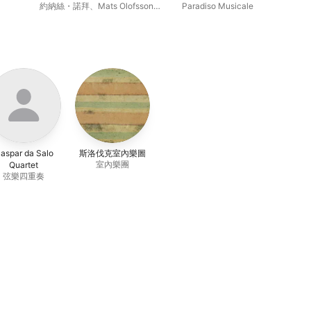
約納絲・諾拜
、
Mats Olofsson
、
Paradiso Musicale
radiso
Anna Paradiso
、
Dan Laurin
、
Paradiso Musicale
aspar da Salo
斯洛伐克室內樂圖
室內樂團
Quartet
弦樂四重奏