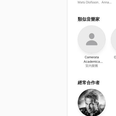
Mats Olofsson
、
Anna
Paradiso
、
Dan Laurin
、
Pa
Musicale
、
約納絲・諾拜
類似音樂家
Camerata
C
Academica
室內樂團
Würzburg
經常合作者