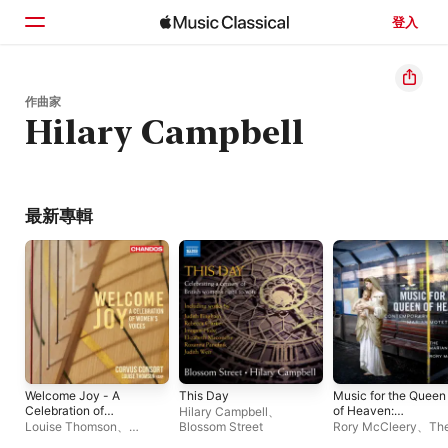
登入
首頁
作曲家
Hilary Campbell
瀏覽
搜尋
最新專輯
Welcome Joy - A
This Day
Music for the Queen
Celebration of
of Heaven:
Hilary Campbell
、
Women’s Voices
Contemporary Mari
Louise Thomson
、
Blossom Street
Rory McCleery
、
Th
Motets
Freddie Crowley
、
Corvus
Marian Consort