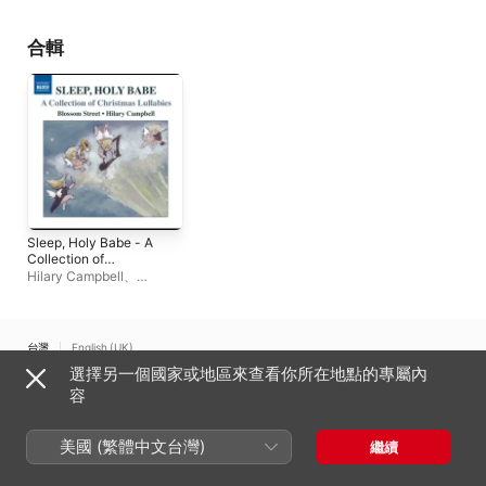
Consort
合輯
Sleep, Holy Babe - A
Collection of
Christmas Lullabies
Hilary Campbell
、
Blossom Street
台灣
English (UK)
選擇另一個國家或地區來查看你所在地點的專屬內
Copyright © 2026
Apple Inc.
保留一切權利。
容
網路服務條款
Apple Music 與隱私權
Cookie 警告
支援
意見回饋
美國 (繁體中文台灣)
繼續