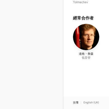
Tolmachev
經常合作者
達格・詹森
低音管
台灣
English (UK)