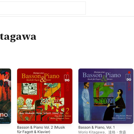
itagawa
Basson & Piano Vol. 2 (Musik
Basson & Piano, Vol. 1
für Fagott & Klavier)
Morio Kitagawa
、
達格・詹森