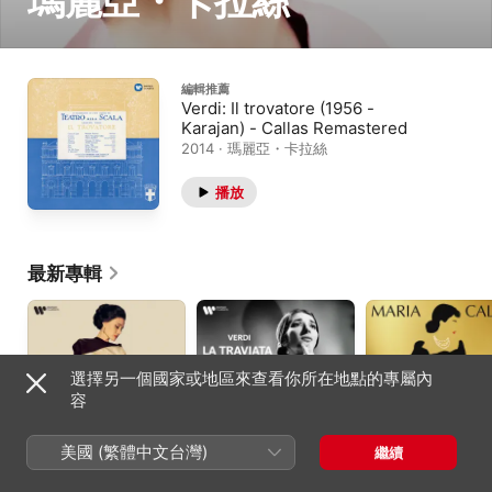
瑪麗亞・卡拉絲
編輯推薦
Verdi: Il trovatore (1956 -
Karajan) - Callas Remastered
2014 · 瑪麗亞・卡拉絲
播放
最新專輯
選擇另一個國家或地區來查看你所在地點的專屬內
容
美國 (繁體中文台灣)
繼續
Maria (Original Motion
Verdi: La traviata
Diva by Daisy
Picture Soundtrack)
Goodwin
Ede Marietti Gandolfo
、