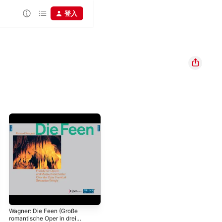
登入
Wagner: Die Feen (Große
romantische Oper in drei