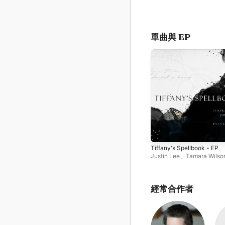
單曲與 EP
Tiffany's Spellbook - EP
Justin Lee
、
Tamara Wilso
經常合作者