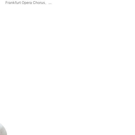
Akten)
Frankfurt Opera Chorus
、
Burkhard Fritz
、
西蒙・博德
、
Tamara Wilson
、
Anja Fidelia
Ulrich
、
Juanita Lascarro
、
賽巴
斯提安 · 懷格勒
、
Alfred Reiter
、
克莉斯蒂亞娜 · 卡格
、
Frankfurt
Opera and Museum Orchestra
、
Thorsten Grumbel
、
Michael
Nagy
、
Simon Bailey
、
Brenda
Rae
、
Sebastian Geyer