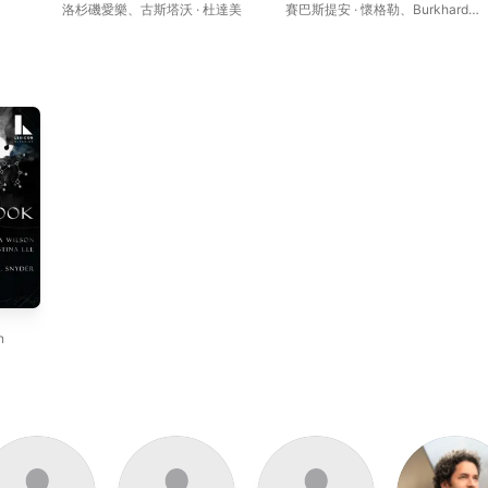
Thousand"
洛杉磯愛樂
、
古斯塔沃 · 杜達美
賽巴斯提安 · 懷格勒
、
Burkhard
Fritz
、
Tamara Wilson
、
法蘭克福
歌劇暨博物館交響樂團
、
Sabine
Hogrefe
、
Terje Stensvold
、
塔尼
婭・阿麗亞娜・鮑姆加特納
n