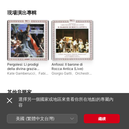
d'Aquitania (Live)
Susanna Caldini
、
Milena Josipovic
、
Orchestra da Camera
Bernadette Lucarini
della provincia di Terni
、
Gabriele Catalucci
現場演出專輯
Bernadette Lucarini
、
Benelli
Peter Herron
、
Cristina
Girolami
Pergolesi: Li prodigi
Anfossi: Il barone di
della divina grazia
Rocca Antica (Live)
nella conversione di
Kate Gamberucci
、
Fabio
Giorgio Gatti
、
Orchestra
San Guglielmo Duca
Maestri
、
Giorgio Gatti
、
Giovanile In Canto
、
d'Aquitania (Live)
Susanna Caldini
、
Milena Josipovic
、
Orchestra da Camera
Bernadette Lucarini
、
della provincia di Terni
、
Gabriele Catalucci
、
Ugo
其他音樂家
Bernadette Lucarini
、
Benelli
選擇另一個國家或地區來查看你所在地點的專屬內
Peter Herron
、
Cristina
Girolami
容
美國 (繁體中文台灣)
繼續