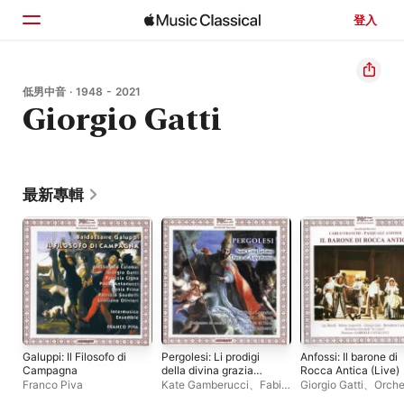
登入
首頁
低男中音 · 1948 - 2021
Giorgio Gatti
瀏覽
搜尋
最新專輯
Galuppi: Il Filosofo di
Pergolesi: Li prodigi
Anfossi: Il barone di
Campagna
della divina grazia
Rocca Antica (Live)
nella conversione di
Franco Piva
Kate Gamberucci
、
Fabio
Giorgio Gatti
、
Orche
San Guglielmo Duca
Maestri
、
Giorgio Gatti
、
Giovanile In Canto
、