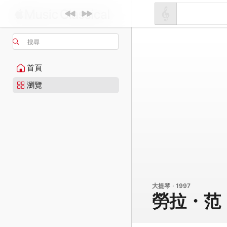
搜尋
首頁
瀏覽
大提琴 · 1997
勞拉・范