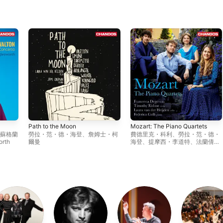
Path to the Moon
Mozart: The Piano Quartets
 蘇格蘭
勞拉・范・德・海登
、
詹姆士・柯
費德里克・科利
、
勞拉・范・德・
orth
爾曼
海登
、
提摩西・李道特
、
法蘭倩絲
卡 · 黛戈