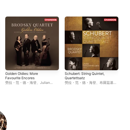
Golden Oldies: More
Schubert: String Quintet,
Poh
Favourite Encores
Quartettsatz
to 
勞拉・范・德・海登
、
Julian
勞拉・范・德・海登
、
布羅茲基四
勞
Jacobson
、
布羅茲基四重奏
重奏
爾